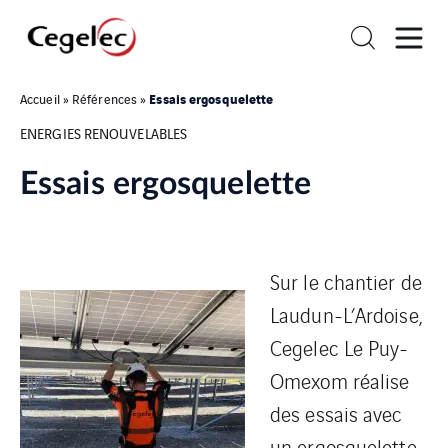
Essais ergosquelette
Accueil
»
Références
»
ENERGIES RENOUVELABLES
Essais ergosquelette
Sur le chantier de
Laudun-L’Ardoise,
Cegelec Le Puy-
Omexom réalise
des essais avec
un ergosquelette.