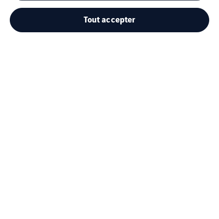
Cegelec Le Puy Infra
Tout accepter
Mentions Légales
Cookies
Plan du site